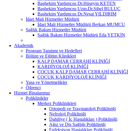
Başhekim Yardımcısı Dr.Hüseyin KETEN
Başhekim Yardımcısı Uzm.Dr.Sibel BULUÇ
Başhekim Yardımcısı Dr.Neşat YILDIRIM
İdari Mali Hizmetler Müdürü
İdari Mali Hizmetler Müdürü Berkan MUMCU
Sağlık Bakım Hizmetler Müdürü
Sağlık Bakım Hizmetler Müdürü Eda YETKİN
Akademik
Program Tanıtımı ve Hedefleri
Bölüm ve Eğitim Klinikleri
KALP DAMAR CERRAHİ KLİNİĞİ
KARDİYOLOJİ KLİNİĞİ
ÇOCUK KALP DAMAR CERRAHİ KLİNİĞİ
ÇOCUK KARDİYOLOJİ KLİNİĞİ
Yasa ve Yönetmelikler
Öğrenci
Hizmet Binalarımız
Poliklinikler
Merkez Poliklinikleri
Ortopedi ve Travmatoloji Polikliniği
Nefroloji Polikliniği
Dahiliye ( İç Hastalıkları ) Polikliniği
Ağız ve Diş Sağlığı Polikliniği
Enfeksiyon Hastalıkları Polikliniği