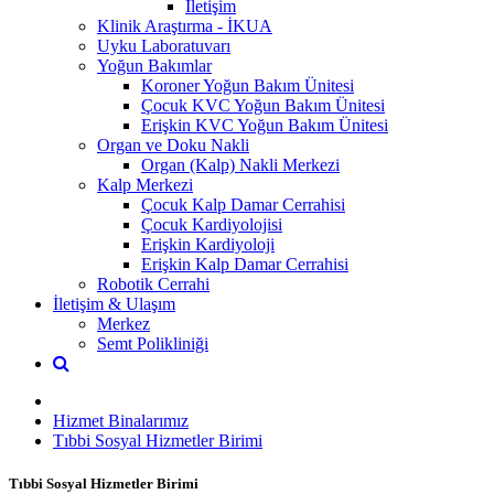
İletişim
Klinik Araştırma - İKUA
Uyku Laboratuvarı
Yoğun Bakımlar
Koroner Yoğun Bakım Ünitesi
Çocuk KVC Yoğun Bakım Ünitesi
Erişkin KVC Yoğun Bakım Ünitesi
Organ ve Doku Nakli
Organ (Kalp) Nakli Merkezi
Kalp Merkezi
Çocuk Kalp Damar Cerrahisi
Çocuk Kardiyolojisi
Erişkin Kardiyoloji
Erişkin Kalp Damar Cerrahisi
Robotik Cerrahi
İletişim & Ulaşım
Merkez
Semt Polikliniği
Hizmet Binalarımız
Tıbbi Sosyal Hizmetler Birimi
Tıbbi Sosyal Hizmetler Birimi