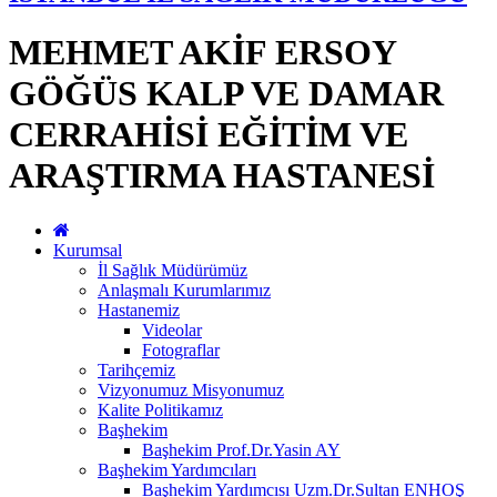
MEHMET AKİF ERSOY
GÖĞÜS KALP VE DAMAR
CERRAHİSİ EĞİTİM VE
ARAŞTIRMA HASTANESİ
Kurumsal
İl Sağlık Müdürümüz
Anlaşmalı Kurumlarımız
Hastanemiz
Videolar
Fotograflar
Tarihçemiz
Vizyonumuz Misyonumuz
Kalite Politikamız
Başhekim
Başhekim Prof.Dr.Yasin AY
Başhekim Yardımcıları
Başhekim Yardımcısı Uzm.Dr.Sultan ENHOŞ