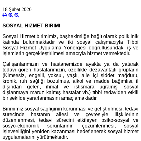
18 Şubat 2026
SOSYAL HİZMET BİRİMİ
Sosyal Hizmet birimimiz, başhekimliğe bağlı olarak poliklinik
katında bulunmaktadır ve iki sosyal çalışmacıyla Tıbbi
Sosyal Hizmet Uygulama Yönergesi doğrultusundaki iş ve
işlemlerin gerçekleştirilmesi amacıyla hizmet vermektedir.
Çalışanlarımızın ve hastanemizde a
yakta ya da yatarak
tedavi gören
hastalarımızın,
özellikle
dezavantajlı grupların
(Kimsesiz, engelli, yoksul, yaşlı, aile içi şiddet mağduru,
kronik, ruh sağlığı bozulmuş, alkol ve madde bağımlısı, il
dışından gelen, ihmal ve istismara uğramış, sosyal
dışlanmaya maruz kalmış hastalar vb.) tıbbi tedaviden etkili
bir şekilde yararlanmasını amaçlamaktadır.
Birimimiz sosyal sağlığının korunması ve geliştirilmesi, tedavi
sürecinde hastanın ailesi ve çevresiyle ilişkilerinin
düzenlenmesi, tedavi sürecini etkileyen psiko-sosyal ve
sosyo-ekonomik sorunlarının çözümlenmesi, sosyal
işlevselliğini yeniden kazanması hedeflenerek sosyal hizmet
uygulamalarını yürütmektedir.