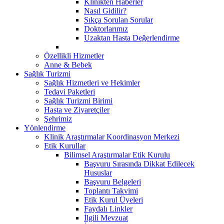
Klinikten Haberler
Nasıl Gidilir?
Sıkça Sorulan Sorular
Doktorlarımız
Uzaktan Hasta Değerlendirme
Özellikli Hizmetler
Anne & Bebek
Sağlık Turizmi
Sağlık Hizmetleri ve Hekimler
Tedavi Paketleri
Sağlık Turizmi Birimi
Hasta ve Ziyaretçiler
Şehrimiz
Yönlendirme
Klinik Araştırmalar Koordinasyon Merkezi
Etik Kurullar
Bilimsel Araştırmalar Etik Kurulu
Başvuru Sırasında Dikkat Edilecek
Hususlar
Başvuru Belgeleri
Toplantı Takvimi
Etik Kurul Üyeleri
Faydalı Linkler
İlgili Mevzuat