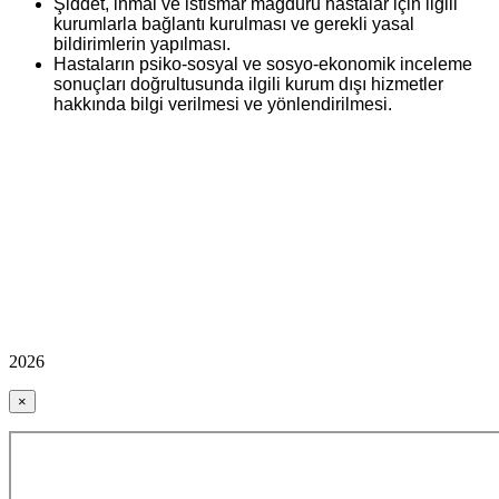
Şiddet, ihmal ve istismar mağduru hastalar için ilgili
kurumlarla bağlantı kurulması ve gerekli yasal
bildirimlerin yapılması.
Hastaların p
siko-sosyal ve sosyo-ekonomik inceleme
sonuçları doğrultusunda
ilgili kurum dışı hizmetler
hakkında bilgi verilmesi ve yönlendirilmesi.
2026
×