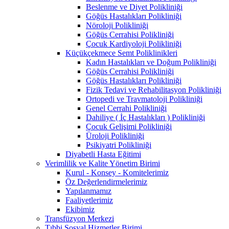
Beslenme ve Diyet Polikliniği
Göğüs Hastalıkları Polikliniği
Nöroloji Polikliniği
Göğüs Cerrahisi Polikliniği
Çocuk Kardiyoloji Polikliniği
Küçükçekmece Semt Poliklinikleri
Kadın Hastalıkları ve Doğum Polikliniği
Göğüs Cerrahisi Polikliniği
Göğüs Hastalıkları Polikliniği
Fizik Tedavi ve Rehabilitasyon Polikliniği
Ortopedi ve Travmatoloji Polikliniği
Genel Cerrahi Polikliniği
Dahiliye ( İç Hastalıkları ) Polikliniği
Çocuk Gelişimi Polikliniği
Üroloji Polikliniği
Psikiyatri Polikliniği
Diyabetli Hasta Eğitimi
Verimlilik ve Kalite Yönetim Birimi
Kurul - Konsey - Komitelerimiz
Öz Değerlendirmelerimiz
Yapılanmamız
Faaliyetlerimiz
Ekibimiz
Transfüzyon Merkezi
Tıbbi Sosyal Hizmetler Birimi