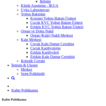
İletişim
Klinik Araştırma - İKUA
Uyku Laboratuvarı
Yoğun Bakımlar
Koroner Yoğun Bakım Ünitesi
Çocuk KVC Yoğun Bakım Ünitesi
Erişkin KVC Yoğun Bakım Ünitesi
Organ ve Doku Nakli
Organ (Kalp) Nakli Merkezi
Kalp Merkezi
Çocuk Kalp Damar Cerrahisi
Çocuk Kardiyolojisi
Erişkin Kardiyoloji
Erişkin Kalp Damar Cerrahisi
Robotik Cerrahi
İletişim & Ulaşım
Merkez
Semt Polikliniği
Kalite Politikamız
Kalite Politikamız