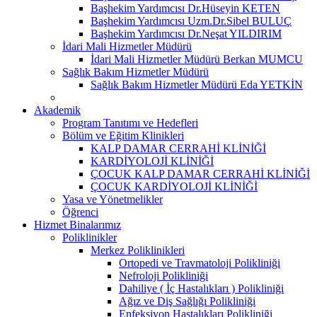
Başhekim Yardımcısı Dr.Hüseyin KETEN
Başhekim Yardımcısı Uzm.Dr.Sibel BULUÇ
Başhekim Yardımcısı Dr.Neşat YILDIRIM
İdari Mali Hizmetler Müdürü
İdari Mali Hizmetler Müdürü Berkan MUMCU
Sağlık Bakım Hizmetler Müdürü
Sağlık Bakım Hizmetler Müdürü Eda YETKİN
Akademik
Program Tanıtımı ve Hedefleri
Bölüm ve Eğitim Klinikleri
KALP DAMAR CERRAHİ KLİNİĞİ
KARDİYOLOJİ KLİNİĞİ
ÇOCUK KALP DAMAR CERRAHİ KLİNİĞİ
ÇOCUK KARDİYOLOJİ KLİNİĞİ
Yasa ve Yönetmelikler
Öğrenci
Hizmet Binalarımız
Poliklinikler
Merkez Poliklinikleri
Ortopedi ve Travmatoloji Polikliniği
Nefroloji Polikliniği
Dahiliye ( İç Hastalıkları ) Polikliniği
Ağız ve Diş Sağlığı Polikliniği
Enfeksiyon Hastalıkları Polikliniği