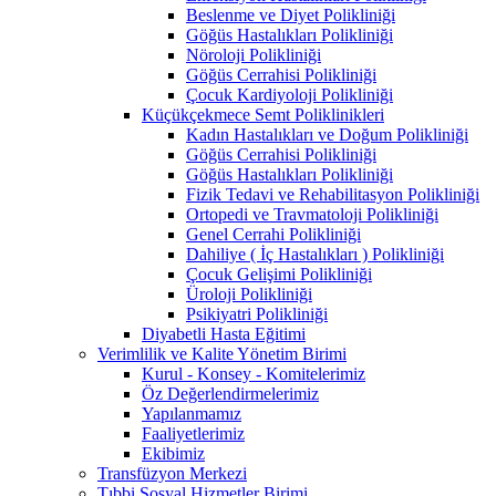
Beslenme ve Diyet Polikliniği
Göğüs Hastalıkları Polikliniği
Nöroloji Polikliniği
Göğüs Cerrahisi Polikliniği
Çocuk Kardiyoloji Polikliniği
Küçükçekmece Semt Poliklinikleri
Kadın Hastalıkları ve Doğum Polikliniği
Göğüs Cerrahisi Polikliniği
Göğüs Hastalıkları Polikliniği
Fizik Tedavi ve Rehabilitasyon Polikliniği
Ortopedi ve Travmatoloji Polikliniği
Genel Cerrahi Polikliniği
Dahiliye ( İç Hastalıkları ) Polikliniği
Çocuk Gelişimi Polikliniği
Üroloji Polikliniği
Psikiyatri Polikliniği
Diyabetli Hasta Eğitimi
Verimlilik ve Kalite Yönetim Birimi
Kurul - Konsey - Komitelerimiz
Öz Değerlendirmelerimiz
Yapılanmamız
Faaliyetlerimiz
Ekibimiz
Transfüzyon Merkezi
Tıbbi Sosyal Hizmetler Birimi