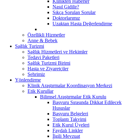
Klinikten Haberler
Nasıl Gidilir?
Sıkça Sorulan Sorular
Doktorlarımız
Uzaktan Hasta Değerlendirme
Özellikli Hizmetler
Anne & Bebek
Sağlık Turizmi
Sağlık Hizmetleri ve Hekimler
Tedavi Paketleri
Sağlık Turizmi Birimi
Hasta ve Ziyaretçiler
Şehrimiz
Yönlendirme
Klinik Araştırmalar Koordinasyon Merkezi
Etik Kurullar
Bilimsel Araştırmalar Etik Kurulu
Başvuru Sırasında Dikkat Edilecek
Hususlar
Başvuru Belgeleri
Toplantı Takvimi
Etik Kurul Üyeleri
Faydalı Linkler
İlgili Mevzuat