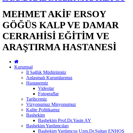
MEHMET AKİF ERSOY
GÖĞÜS KALP VE DAMAR
CERRAHİSİ EĞİTİM VE
ARAŞTIRMA HASTANESİ
Kurumsal
İl Sağlık Müdürümüz
Anlaşmalı Kurumlarımız
Hastanemiz
Videolar
Fotograflar
Tarihçemiz
Vizyonumuz Misyonumuz
Kalite Politikamız
Başhekim
Başhekim Prof.Dr.Yasin AY
Başhekim Yardımcıları
Başhekim Yardımcısı Uzm.Dr.Sultan ENHOŞ