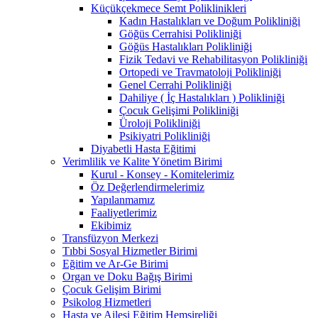
Küçükçekmece Semt Poliklinikleri
Kadın Hastalıkları ve Doğum Polikliniği
Göğüs Cerrahisi Polikliniği
Göğüs Hastalıkları Polikliniği
Fizik Tedavi ve Rehabilitasyon Polikliniği
Ortopedi ve Travmatoloji Polikliniği
Genel Cerrahi Polikliniği
Dahiliye ( İç Hastalıkları ) Polikliniği
Çocuk Gelişimi Polikliniği
Üroloji Polikliniği
Psikiyatri Polikliniği
Diyabetli Hasta Eğitimi
Verimlilik ve Kalite Yönetim Birimi
Kurul - Konsey - Komitelerimiz
Öz Değerlendirmelerimiz
Yapılanmamız
Faaliyetlerimiz
Ekibimiz
Transfüzyon Merkezi
Tıbbi Sosyal Hizmetler Birimi
Eğitim ve Ar-Ge Birimi
Organ ve Doku Bağış Birimi
Çocuk Gelişim Birimi
Psikolog Hizmetleri
Hasta ve Ailesi Eğitim Hemşireliği