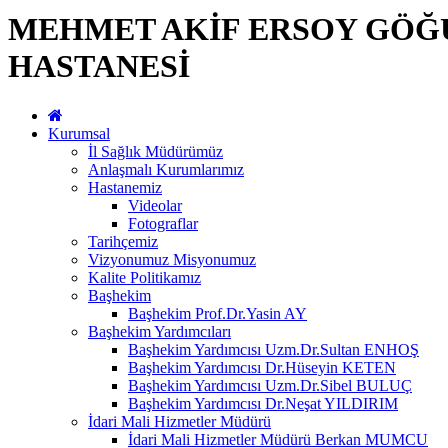
MEHMET AKİF ERSOY GÖĞÜ
HASTANESİ
Kurumsal
İl Sağlık Müdürümüz
Anlaşmalı Kurumlarımız
Hastanemiz
Videolar
Fotograflar
Tarihçemiz
Vizyonumuz Misyonumuz
Kalite Politikamız
Başhekim
Başhekim Prof.Dr.Yasin AY
Başhekim Yardımcıları
Başhekim Yardımcısı Uzm.Dr.Sultan ENHOŞ
Başhekim Yardımcısı Dr.Hüseyin KETEN
Başhekim Yardımcısı Uzm.Dr.Sibel BULUÇ
Başhekim Yardımcısı Dr.Neşat YILDIRIM
İdari Mali Hizmetler Müdürü
İdari Mali Hizmetler Müdürü Berkan MUMCU