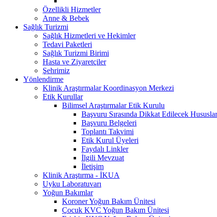
Özellikli Hizmetler
Anne & Bebek
Sağlık Turizmi
Sağlık Hizmetleri ve Hekimler
Tedavi Paketleri
Sağlık Turizmi Birimi
Hasta ve Ziyaretçiler
Şehrimiz
Yönlendirme
Klinik Araştırmalar Koordinasyon Merkezi
Etik Kurullar
Bilimsel Araştırmalar Etik Kurulu
Başvuru Sırasında Dikkat Edilecek Hususla
Başvuru Belgeleri
Toplantı Takvimi
Etik Kurul Üyeleri
Faydalı Linkler
İlgili Mevzuat
İletişim
Klinik Araştırma - İKUA
Uyku Laboratuvarı
Yoğun Bakımlar
Koroner Yoğun Bakım Ünitesi
Çocuk KVC Yoğun Bakım Ünitesi