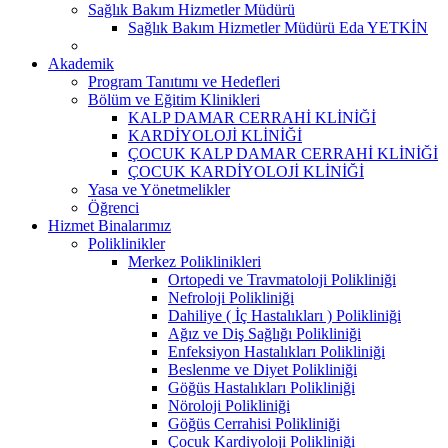
Sağlık Bakım Hizmetler Müdürü
Sağlık Bakım Hizmetler Müdürü Eda YETKİN
Akademik
Program Tanıtımı ve Hedefleri
Bölüm ve Eğitim Klinikleri
KALP DAMAR CERRAHİ KLİNİĞİ
KARDİYOLOJİ KLİNİĞİ
ÇOCUK KALP DAMAR CERRAHİ KLİNİĞİ
ÇOCUK KARDİYOLOJİ KLİNİĞİ
Yasa ve Yönetmelikler
Öğrenci
Hizmet Binalarımız
Poliklinikler
Merkez Poliklinikleri
Ortopedi ve Travmatoloji Polikliniği
Nefroloji Polikliniği
Dahiliye ( İç Hastalıkları ) Polikliniği
Ağız ve Diş Sağlığı Polikliniği
Enfeksiyon Hastalıkları Polikliniği
Beslenme ve Diyet Polikliniği
Göğüs Hastalıkları Polikliniği
Nöroloji Polikliniği
Göğüs Cerrahisi Polikliniği
Çocuk Kardiyoloji Polikliniği