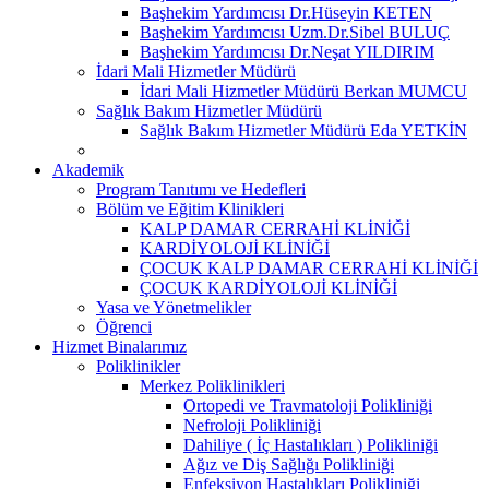
Başhekim Yardımcısı Dr.Hüseyin KETEN
Başhekim Yardımcısı Uzm.Dr.Sibel BULUÇ
Başhekim Yardımcısı Dr.Neşat YILDIRIM
İdari Mali Hizmetler Müdürü
İdari Mali Hizmetler Müdürü Berkan MUMCU
Sağlık Bakım Hizmetler Müdürü
Sağlık Bakım Hizmetler Müdürü Eda YETKİN
Akademik
Program Tanıtımı ve Hedefleri
Bölüm ve Eğitim Klinikleri
KALP DAMAR CERRAHİ KLİNİĞİ
KARDİYOLOJİ KLİNİĞİ
ÇOCUK KALP DAMAR CERRAHİ KLİNİĞİ
ÇOCUK KARDİYOLOJİ KLİNİĞİ
Yasa ve Yönetmelikler
Öğrenci
Hizmet Binalarımız
Poliklinikler
Merkez Poliklinikleri
Ortopedi ve Travmatoloji Polikliniği
Nefroloji Polikliniği
Dahiliye ( İç Hastalıkları ) Polikliniği
Ağız ve Diş Sağlığı Polikliniği
Enfeksiyon Hastalıkları Polikliniği