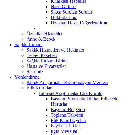
Klinikten Haberler
Nasıl Gidilir?
Sıkça Sorulan Sorular
Doktorlarımız
Uzaktan Hasta Değerlendirme
Özellikli Hizmetler
Anne & Bebek
Sağlık Turizmi
Sağlık Hizmetleri ve Hekimler
Tedavi Paketleri
Sağlık Turizmi Birimi
Hasta ve Ziyaretçiler
Şehrimiz
Yönlendirme
Klinik Araştırmalar Koordinasyon Merkezi
Etik Kurullar
Bilimsel Araştırmalar Etik Kurulu
Başvuru Sırasında Dikkat Edilecek
Hususlar
Başvuru Belgeleri
Toplantı Takvimi
Etik Kurul Üyeleri
Faydalı Linkler
İlgili Mevzuat