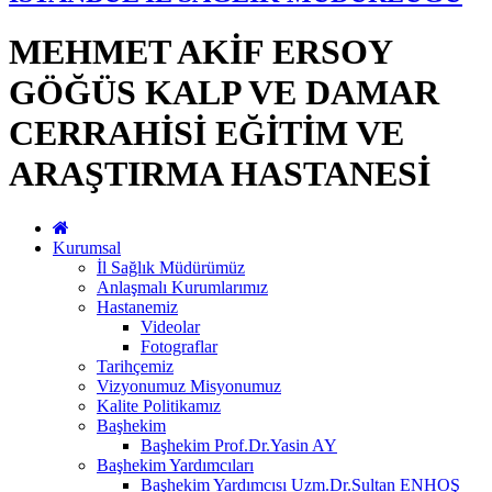
MEHMET AKİF ERSOY
GÖĞÜS KALP VE DAMAR
CERRAHİSİ EĞİTİM VE
ARAŞTIRMA HASTANESİ
Kurumsal
İl Sağlık Müdürümüz
Anlaşmalı Kurumlarımız
Hastanemiz
Videolar
Fotograflar
Tarihçemiz
Vizyonumuz Misyonumuz
Kalite Politikamız
Başhekim
Başhekim Prof.Dr.Yasin AY
Başhekim Yardımcıları
Başhekim Yardımcısı Uzm.Dr.Sultan ENHOŞ