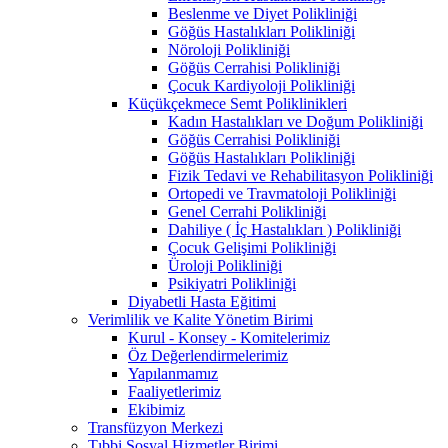
Beslenme ve Diyet Polikliniği
Göğüs Hastalıkları Polikliniği
Nöroloji Polikliniği
Göğüs Cerrahisi Polikliniği
Çocuk Kardiyoloji Polikliniği
Küçükçekmece Semt Poliklinikleri
Kadın Hastalıkları ve Doğum Polikliniği
Göğüs Cerrahisi Polikliniği
Göğüs Hastalıkları Polikliniği
Fizik Tedavi ve Rehabilitasyon Polikliniği
Ortopedi ve Travmatoloji Polikliniği
Genel Cerrahi Polikliniği
Dahiliye ( İç Hastalıkları ) Polikliniği
Çocuk Gelişimi Polikliniği
Üroloji Polikliniği
Psikiyatri Polikliniği
Diyabetli Hasta Eğitimi
Verimlilik ve Kalite Yönetim Birimi
Kurul - Konsey - Komitelerimiz
Öz Değerlendirmelerimiz
Yapılanmamız
Faaliyetlerimiz
Ekibimiz
Transfüzyon Merkezi
Tıbbi Sosyal Hizmetler Birimi