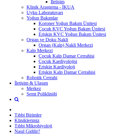
İletişim
Klinik Araştırma - İKUA
Uyku Laboratuvarı
Yoğun Bakımlar
Koroner Yoğun Bakım Ünitesi
Çocuk KVC Yoğun Bakım Ünitesi
Erişkin KVC Yoğun Bakım Ünitesi
Organ ve Doku Nakli
Organ (Kalp) Nakli Merkezi
Kalp Merkezi
Çocuk Kalp Damar Cerrahisi
Çocuk Kardiyolojisi
Erişkin Kardiyoloji
Erişkin Kalp Damar Cerrahisi
Robotik Cerrahi
İletişim & Ulaşım
Merkez
Semt Polikliniği
Tıbbi Birimler
Kliniklerimiz
Tıbbi Mikrobiyoloji
Nasıl Gidilir?