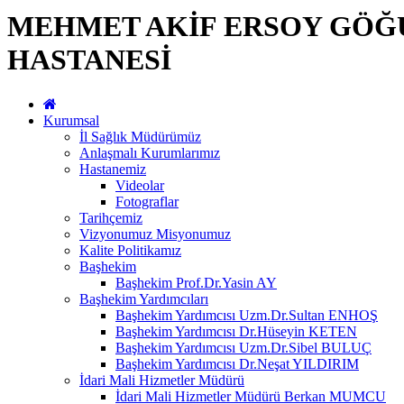
MEHMET AKİF ERSOY GÖĞÜ
HASTANESİ
Kurumsal
İl Sağlık Müdürümüz
Anlaşmalı Kurumlarımız
Hastanemiz
Videolar
Fotograflar
Tarihçemiz
Vizyonumuz Misyonumuz
Kalite Politikamız
Başhekim
Başhekim Prof.Dr.Yasin AY
Başhekim Yardımcıları
Başhekim Yardımcısı Uzm.Dr.Sultan ENHOŞ
Başhekim Yardımcısı Dr.Hüseyin KETEN
Başhekim Yardımcısı Uzm.Dr.Sibel BULUÇ
Başhekim Yardımcısı Dr.Neşat YILDIRIM
İdari Mali Hizmetler Müdürü
İdari Mali Hizmetler Müdürü Berkan MUMCU