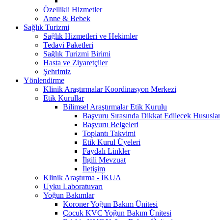
Özellikli Hizmetler
Anne & Bebek
Sağlık Turizmi
Sağlık Hizmetleri ve Hekimler
Tedavi Paketleri
Sağlık Turizmi Birimi
Hasta ve Ziyaretçiler
Şehrimiz
Yönlendirme
Klinik Araştırmalar Koordinasyon Merkezi
Etik Kurullar
Bilimsel Araştırmalar Etik Kurulu
Başvuru Sırasında Dikkat Edilecek Hususla
Başvuru Belgeleri
Toplantı Takvimi
Etik Kurul Üyeleri
Faydalı Linkler
İlgili Mevzuat
İletişim
Klinik Araştırma - İKUA
Uyku Laboratuvarı
Yoğun Bakımlar
Koroner Yoğun Bakım Ünitesi
Çocuk KVC Yoğun Bakım Ünitesi