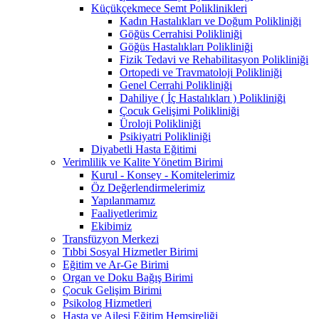
Küçükçekmece Semt Poliklinikleri
Kadın Hastalıkları ve Doğum Polikliniği
Göğüs Cerrahisi Polikliniği
Göğüs Hastalıkları Polikliniği
Fizik Tedavi ve Rehabilitasyon Polikliniği
Ortopedi ve Travmatoloji Polikliniği
Genel Cerrahi Polikliniği
Dahiliye ( İç Hastalıkları ) Polikliniği
Çocuk Gelişimi Polikliniği
Üroloji Polikliniği
Psikiyatri Polikliniği
Diyabetli Hasta Eğitimi
Verimlilik ve Kalite Yönetim Birimi
Kurul - Konsey - Komitelerimiz
Öz Değerlendirmelerimiz
Yapılanmamız
Faaliyetlerimiz
Ekibimiz
Transfüzyon Merkezi
Tıbbi Sosyal Hizmetler Birimi
Eğitim ve Ar-Ge Birimi
Organ ve Doku Bağış Birimi
Çocuk Gelişim Birimi
Psikolog Hizmetleri
Hasta ve Ailesi Eğitim Hemşireliği