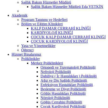
Sağlık Bakım Hizmetler Müdürü
Sağlık Bakım Hizmetler Müdürü Eda YETKİN
Akademik
Program Tanıtımı ve Hedefleri
Bölüm ve Eğitim Klinikleri
KALP DAMAR CERRAHİ KLİNİĞİ
KARDİYOLOJİ KLİNİĞİ
ÇOCUK KALP DAMAR CERRAHİ KLİNİĞİ
ÇOCUK KARDİYOLOJİ KLİNİĞİ
Yasa ve Yönetmelikler
Öğrenci
Hizmet Binalarımız
Poliklinikler
Merkez Poliklinikleri
Ortopedi ve Travmatoloji Polikliniği
Nefroloji Polikliniği
Dahiliye ( İç Hastalıkları ) Polikliniği
Ağız ve Diş Sağlığı Polikliniği
Enfeksiyon Hastalıkları Polikliniği
Beslenme ve Diyet Polikliniği
Göğüs Hastalıkları Polikliniği
Nöroloji Polikliniği
Göğüs Cerrahisi Polikliniği
Çocuk Kardiyoloji Polikliniği