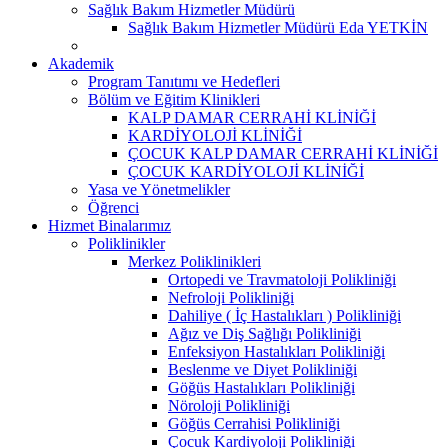
Sağlık Bakım Hizmetler Müdürü
Sağlık Bakım Hizmetler Müdürü Eda YETKİN
Akademik
Program Tanıtımı ve Hedefleri
Bölüm ve Eğitim Klinikleri
KALP DAMAR CERRAHİ KLİNİĞİ
KARDİYOLOJİ KLİNİĞİ
ÇOCUK KALP DAMAR CERRAHİ KLİNİĞİ
ÇOCUK KARDİYOLOJİ KLİNİĞİ
Yasa ve Yönetmelikler
Öğrenci
Hizmet Binalarımız
Poliklinikler
Merkez Poliklinikleri
Ortopedi ve Travmatoloji Polikliniği
Nefroloji Polikliniği
Dahiliye ( İç Hastalıkları ) Polikliniği
Ağız ve Diş Sağlığı Polikliniği
Enfeksiyon Hastalıkları Polikliniği
Beslenme ve Diyet Polikliniği
Göğüs Hastalıkları Polikliniği
Nöroloji Polikliniği
Göğüs Cerrahisi Polikliniği
Çocuk Kardiyoloji Polikliniği