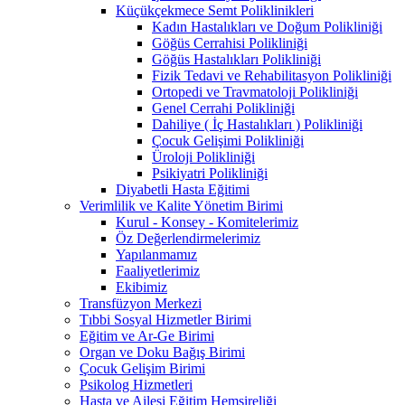
Küçükçekmece Semt Poliklinikleri
Kadın Hastalıkları ve Doğum Polikliniği
Göğüs Cerrahisi Polikliniği
Göğüs Hastalıkları Polikliniği
Fizik Tedavi ve Rehabilitasyon Polikliniği
Ortopedi ve Travmatoloji Polikliniği
Genel Cerrahi Polikliniği
Dahiliye ( İç Hastalıkları ) Polikliniği
Çocuk Gelişimi Polikliniği
Üroloji Polikliniği
Psikiyatri Polikliniği
Diyabetli Hasta Eğitimi
Verimlilik ve Kalite Yönetim Birimi
Kurul - Konsey - Komitelerimiz
Öz Değerlendirmelerimiz
Yapılanmamız
Faaliyetlerimiz
Ekibimiz
Transfüzyon Merkezi
Tıbbi Sosyal Hizmetler Birimi
Eğitim ve Ar-Ge Birimi
Organ ve Doku Bağış Birimi
Çocuk Gelişim Birimi
Psikolog Hizmetleri
Hasta ve Ailesi Eğitim Hemşireliği