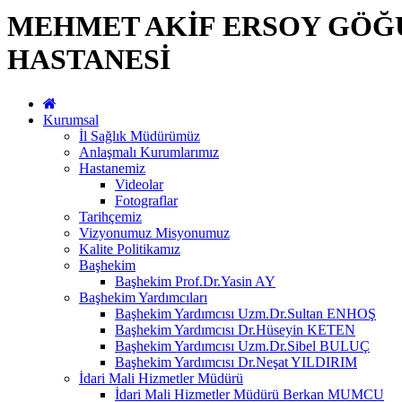
MEHMET AKİF ERSOY GÖĞÜ
HASTANESİ
Kurumsal
İl Sağlık Müdürümüz
Anlaşmalı Kurumlarımız
Hastanemiz
Videolar
Fotograflar
Tarihçemiz
Vizyonumuz Misyonumuz
Kalite Politikamız
Başhekim
Başhekim Prof.Dr.Yasin AY
Başhekim Yardımcıları
Başhekim Yardımcısı Uzm.Dr.Sultan ENHOŞ
Başhekim Yardımcısı Dr.Hüseyin KETEN
Başhekim Yardımcısı Uzm.Dr.Sibel BULUÇ
Başhekim Yardımcısı Dr.Neşat YILDIRIM
İdari Mali Hizmetler Müdürü
İdari Mali Hizmetler Müdürü Berkan MUMCU