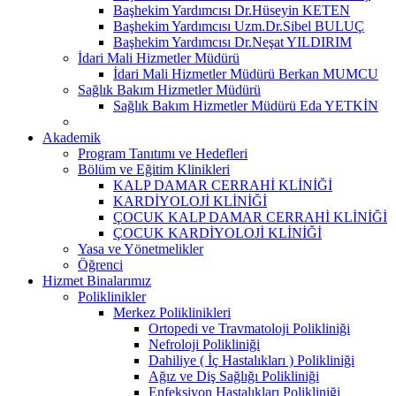
Başhekim Yardımcısı Dr.Hüseyin KETEN
Başhekim Yardımcısı Uzm.Dr.Sibel BULUÇ
Başhekim Yardımcısı Dr.Neşat YILDIRIM
İdari Mali Hizmetler Müdürü
İdari Mali Hizmetler Müdürü Berkan MUMCU
Sağlık Bakım Hizmetler Müdürü
Sağlık Bakım Hizmetler Müdürü Eda YETKİN
Akademik
Program Tanıtımı ve Hedefleri
Bölüm ve Eğitim Klinikleri
KALP DAMAR CERRAHİ KLİNİĞİ
KARDİYOLOJİ KLİNİĞİ
ÇOCUK KALP DAMAR CERRAHİ KLİNİĞİ
ÇOCUK KARDİYOLOJİ KLİNİĞİ
Yasa ve Yönetmelikler
Öğrenci
Hizmet Binalarımız
Poliklinikler
Merkez Poliklinikleri
Ortopedi ve Travmatoloji Polikliniği
Nefroloji Polikliniği
Dahiliye ( İç Hastalıkları ) Polikliniği
Ağız ve Diş Sağlığı Polikliniği
Enfeksiyon Hastalıkları Polikliniği