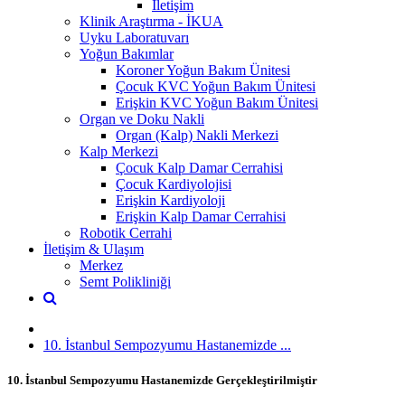
İletişim
Klinik Araştırma - İKUA
Uyku Laboratuvarı
Yoğun Bakımlar
Koroner Yoğun Bakım Ünitesi
Çocuk KVC Yoğun Bakım Ünitesi
Erişkin KVC Yoğun Bakım Ünitesi
Organ ve Doku Nakli
Organ (Kalp) Nakli Merkezi
Kalp Merkezi
Çocuk Kalp Damar Cerrahisi
Çocuk Kardiyolojisi
Erişkin Kardiyoloji
Erişkin Kalp Damar Cerrahisi
Robotik Cerrahi
İletişim & Ulaşım
Merkez
Semt Polikliniği
10. İstanbul Sempozyumu Hastanemizde ...
10. İstanbul Sempozyumu Hastanemizde Gerçekleştirilmiştir