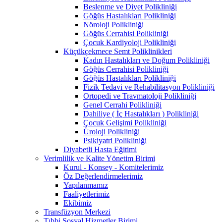
Beslenme ve Diyet Polikliniği
Göğüs Hastalıkları Polikliniği
Nöroloji Polikliniği
Göğüs Cerrahisi Polikliniği
Çocuk Kardiyoloji Polikliniği
Küçükçekmece Semt Poliklinikleri
Kadın Hastalıkları ve Doğum Polikliniği
Göğüs Cerrahisi Polikliniği
Göğüs Hastalıkları Polikliniği
Fizik Tedavi ve Rehabilitasyon Polikliniği
Ortopedi ve Travmatoloji Polikliniği
Genel Cerrahi Polikliniği
Dahiliye ( İç Hastalıkları ) Polikliniği
Çocuk Gelişimi Polikliniği
Üroloji Polikliniği
Psikiyatri Polikliniği
Diyabetli Hasta Eğitimi
Verimlilik ve Kalite Yönetim Birimi
Kurul - Konsey - Komitelerimiz
Öz Değerlendirmelerimiz
Yapılanmamız
Faaliyetlerimiz
Ekibimiz
Transfüzyon Merkezi
Tıbbi Sosyal Hizmetler Birimi