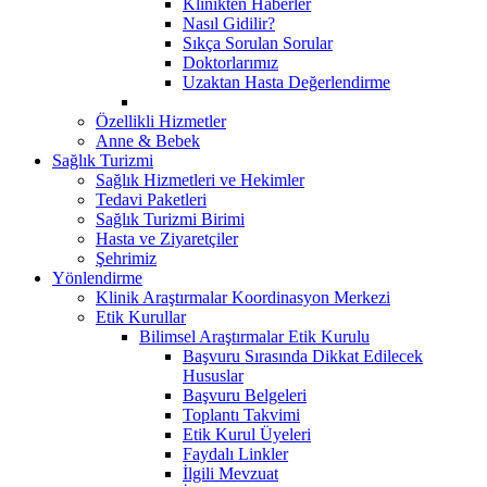
Klinikten Haberler
Nasıl Gidilir?
Sıkça Sorulan Sorular
Doktorlarımız
Uzaktan Hasta Değerlendirme
Özellikli Hizmetler
Anne & Bebek
Sağlık Turizmi
Sağlık Hizmetleri ve Hekimler
Tedavi Paketleri
Sağlık Turizmi Birimi
Hasta ve Ziyaretçiler
Şehrimiz
Yönlendirme
Klinik Araştırmalar Koordinasyon Merkezi
Etik Kurullar
Bilimsel Araştırmalar Etik Kurulu
Başvuru Sırasında Dikkat Edilecek
Hususlar
Başvuru Belgeleri
Toplantı Takvimi
Etik Kurul Üyeleri
Faydalı Linkler
İlgili Mevzuat