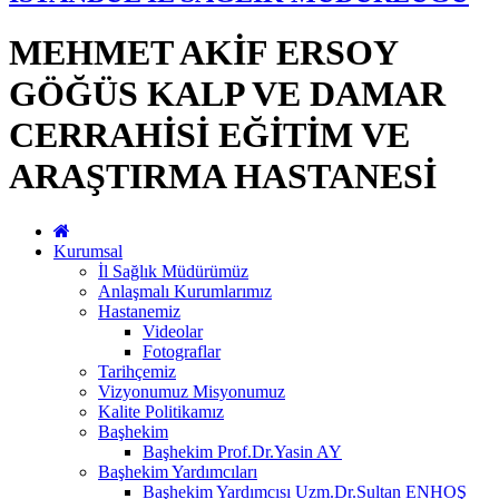
MEHMET AKİF ERSOY
GÖĞÜS KALP VE DAMAR
CERRAHİSİ EĞİTİM VE
ARAŞTIRMA HASTANESİ
Kurumsal
İl Sağlık Müdürümüz
Anlaşmalı Kurumlarımız
Hastanemiz
Videolar
Fotograflar
Tarihçemiz
Vizyonumuz Misyonumuz
Kalite Politikamız
Başhekim
Başhekim Prof.Dr.Yasin AY
Başhekim Yardımcıları
Başhekim Yardımcısı Uzm.Dr.Sultan ENHOŞ